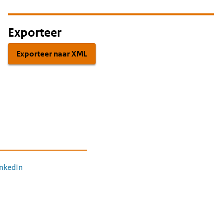
Exporteer
Exporteer naar XML
inkedIn