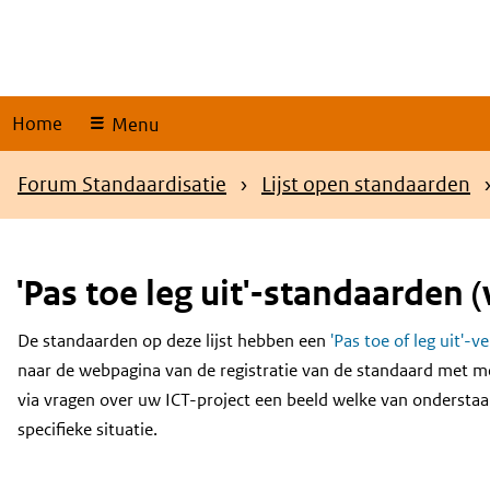
Skip
links
Home
Menu
Kruimelpad
Forum Standaardisatie
Lijst open standaarden
'Pas toe leg uit'-standaarden (
De standaarden op deze lijst hebben een
'Pas toe of leg uit'-v
Content
naar de webpagina van de registratie van de standaard met m
via vragen over uw ICT-project een beeld welke van onderstaa
specifieke situatie.