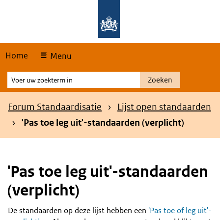
Skip
Overslaan en naar de hoofdnavigatie gaan
Overslaan en naar de inhoud gaan
links
Home
Menu
Voer
Zoeken
uw
zoekterm
Kruimelpad
Forum Standaardisatie
Lijst open standaarden
in
'Pas toe leg uit'-standaarden (verplicht)
'Pas toe leg uit'-standaarden
(verplicht)
De standaarden op deze lijst hebben een
'Pas toe of leg uit'-