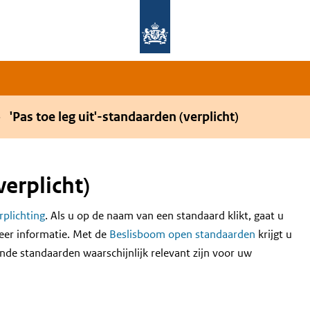
Overslaan en naar de hoofdnavigatie gaan
Overslaan en naar de inhoud gaan
'Pas toe leg uit'-standaarden (verplicht)
verplicht)
erplichting
. Als u op de naam van een standaard klikt, gaat u
eer informatie. Met de
Beslisboom open standaarden
krijgt u
nde standaarden waarschijnlijk relevant zijn voor uw