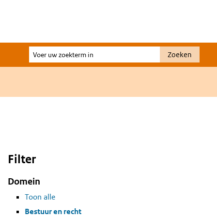
Voer
Zoeken
uw
zoekterm
in
Filter
Domein
Toon alle
Bestuur en recht