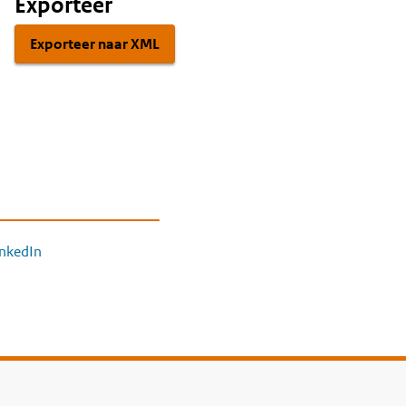
Exporteer
Exporteer naar XML
inkedIn