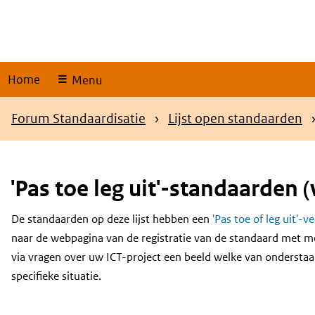
Skip
links
Home
Menu
Kruimelpad
Forum Standaardisatie
Lijst open standaarden
'Pas toe leg uit'-standaarden (
De standaarden op deze lijst hebben een
'Pas toe of leg uit'-v
Content
naar de webpagina van de registratie van de standaard met m
via vragen over uw ICT-project een beeld welke van onderstaa
specifieke situatie.