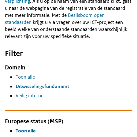
Content
verplichting
. Als u op de naam van een standaard klikt, gaat
u naar de webpagina van de registratie van de standaard
met meer informatie. Met de
Beslisboom open
standaarden
krijgt u via vragen over uw ICT-project een
beeld welke van onderstaande standaarden waarschijnlijk
relevant zijn voor uw specifieke situatie.
Filter
Domein
Toon alle
Uitwisselingsfundament
Veilig internet
Europese status (MSP)
Toon alle