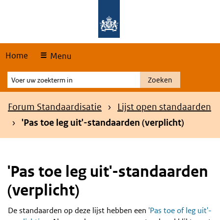
Skip
Overslaan en naar de hoofdnavigatie gaan
Overslaan en naar de inhoud gaan
links
Home
Menu
Voer
Zoeken
uw
zoekterm
Kruimelpad
Forum Standaardisatie
Lijst open standaarden
in
'Pas toe leg uit'-standaarden (verplicht)
'Pas toe leg uit'-standaarden
(verplicht)
De standaarden op deze lijst hebben een
'Pas toe of leg uit'-