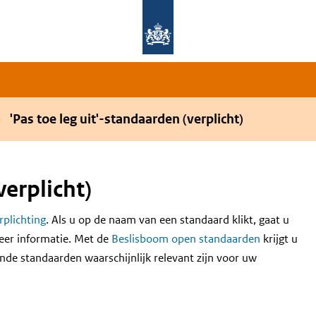
Overslaan en naar de hoofdnavigatie gaan
Overslaan en naar de inhoud gaan
'Pas toe leg uit'-standaarden (verplicht)
verplicht)
erplichting
. Als u op de naam van een standaard klikt, gaat u
eer informatie. Met de
Beslisboom open standaarden
krijgt u
nde standaarden waarschijnlijk relevant zijn voor uw