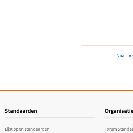
Naar bo
Standaarden
Organisati
Voet
Lijst open standaarden
Forum Standaa