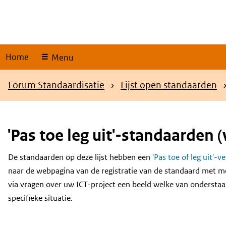
Skip
links
Home
Menu
Kruimelpad
Forum Standaardisatie
Lijst open standaarden
'Pas toe leg uit'-standaarden (
De standaarden op deze lijst hebben een
'Pas toe of leg uit'-v
Content
naar de webpagina van de registratie van de standaard met m
via vragen over uw ICT-project een beeld welke van onderstaa
specifieke situatie.