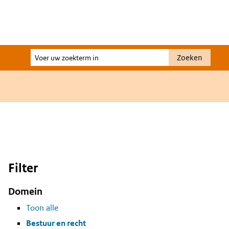
Voer
Zoeken
uw
zoekterm
in
Filter
Domein
Toon alle
Bestuur en recht