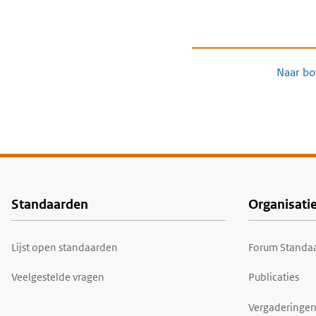
Naar bo
Standaarden
Organisati
Voet
Lijst open standaarden
Forum Standaa
Veelgestelde vragen
Publicaties
Vergaderingen