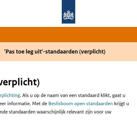
Overslaan en naar de hoofdnavigatie gaan
Overslaan en naar de inhoud gaan
'Pas toe leg uit'-standaarden (verplicht)
verplicht)
erplichting
. Als u op de naam van een standaard klikt, gaat u
eer informatie. Met de
Beslisboom open standaarden
krijgt u
nde standaarden waarschijnlijk relevant zijn voor uw