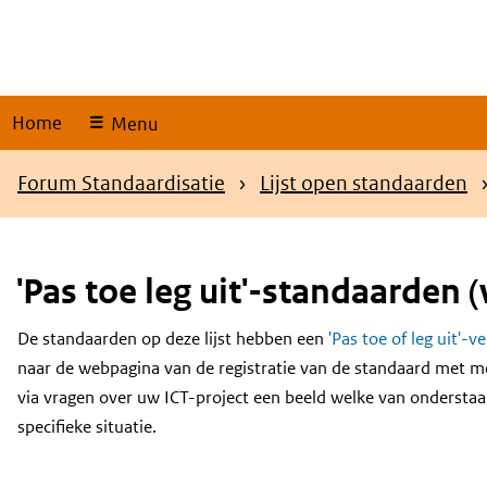
Skip
links
Home
Menu
Kruimelpad
Forum Standaardisatie
Lijst open standaarden
'Pas toe leg uit'-standaarden (
De standaarden op deze lijst hebben een
'Pas toe of leg uit'-v
Content
naar de webpagina van de registratie van de standaard met m
via vragen over uw ICT-project een beeld welke van onderstaa
specifieke situatie.