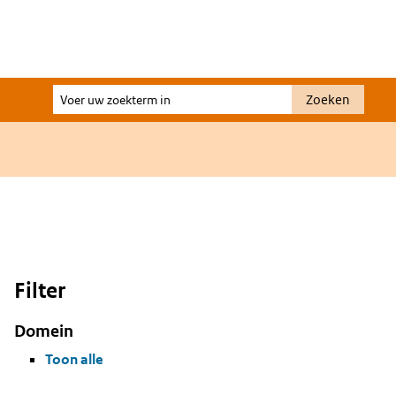
Voer
Zoeken
uw
zoekterm
in
Filter
Domein
Toon alle