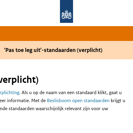
Overslaan en naar de hoofdnavigatie gaan
Overslaan en naar de inhoud gaan
'Pas toe leg uit'-standaarden (verplicht)
verplicht)
erplichting
. Als u op de naam van een standaard klikt, gaat u
eer informatie. Met de
Beslisboom open standaarden
krijgt u
nde standaarden waarschijnlijk relevant zijn voor uw