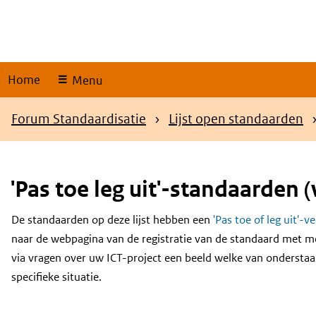
Skip
links
Home
Menu
Kruimelpad
Forum Standaardisatie
Lijst open standaarden
'Pas toe leg uit'-standaarden (
De standaarden op deze lijst hebben een
'Pas toe of leg uit'-v
Content
naar de webpagina van de registratie van de standaard met m
via vragen over uw ICT-project een beeld welke van onderstaa
specifieke situatie.