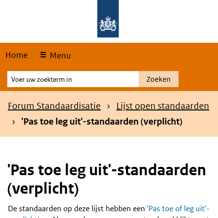
Skip
Overslaan en naar de hoofdnavigatie gaan
Overslaan en naar de inhoud gaan
links
Home
Menu
Voer
Zoeken
uw
zoekterm
Kruimelpad
Forum Standaardisatie
Lijst open standaarden
in
'Pas toe leg uit'-standaarden (verplicht)
'Pas toe leg uit'-standaarden
(verplicht)
De standaarden op deze lijst hebben een
'Pas toe of leg uit'-