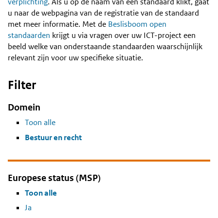
Content
verplichting
. Als u op de naam van een standaard klikt, gaat
u naar de webpagina van de registratie van de standaard
met meer informatie. Met de
Beslisboom open
standaarden
krijgt u via vragen over uw ICT-project een
beeld welke van onderstaande standaarden waarschijnlijk
relevant zijn voor uw specifieke situatie.
Filter
Domein
Toon alle
Bestuur en recht
Europese status (MSP)
Toon alle
Ja