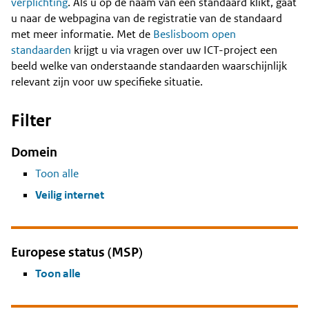
Content
verplichting
. Als u op de naam van een standaard klikt, gaat
u naar de webpagina van de registratie van de standaard
met meer informatie. Met de
Beslisboom open
standaarden
krijgt u via vragen over uw ICT-project een
beeld welke van onderstaande standaarden waarschijnlijk
relevant zijn voor uw specifieke situatie.
Filter
Domein
Toon alle
Veilig internet
Europese status (MSP)
Toon alle