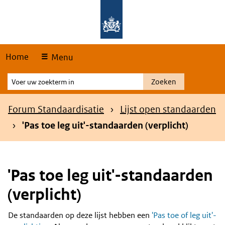
Skip
Overslaan en naar de hoofdnavigatie gaan
Overslaan en naar de inhoud gaan
links
Home
Menu
Voer
Zoeken
uw
zoekterm
Kruimelpad
Forum Standaardisatie
Lijst open standaarden
in
'Pas toe leg uit'-standaarden (verplicht)
'Pas toe leg uit'-standaarden
(verplicht)
De standaarden op deze lijst hebben een
'Pas toe of leg uit'-