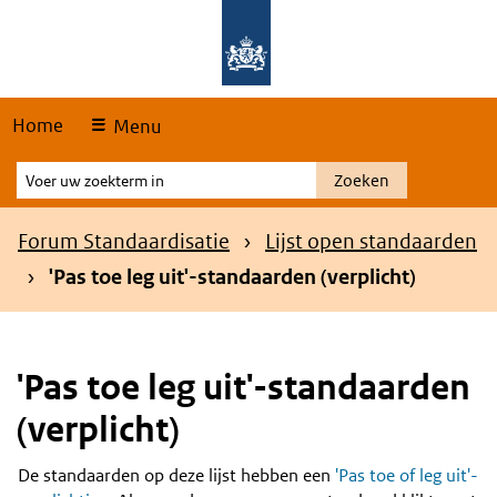
Skip
Overslaan en naar de hoofdnavigatie gaan
Overslaan en naar de inhoud gaan
links
Home
Menu
Voer
Zoeken
uw
zoekterm
Kruimelpad
Forum Standaardisatie
Lijst open standaarden
in
'Pas toe leg uit'-standaarden (verplicht)
'Pas toe leg uit'-standaarden
(verplicht)
De standaarden op deze lijst hebben een
'Pas toe of leg uit'-