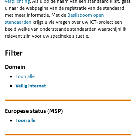
Content
verplichting
. Als u op de naam van een standaard klikt, gaat
u naar de webpagina van de registratie van de standaard
met meer informatie. Met de
Beslisboom open
standaarden
krijgt u via vragen over uw ICT-project een
beeld welke van onderstaande standaarden waarschijnlijk
relevant zijn voor uw specifieke situatie.
Filter
Domein
Toon alle
Veilig internet
Europese status (MSP)
Toon alle