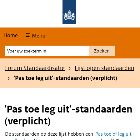
Skip
Overslaan en naar de hoofdnavigatie gaan
Overslaan en naar de inhoud gaan
links
Home
Menu
Voer
Zoeken
uw
zoekterm
Kruimelpad
Forum Standaardisatie
Lijst open standaarden
in
'Pas toe leg uit'-standaarden (verplicht)
'Pas toe leg uit'-standaarden
(verplicht)
De standaarden op deze lijst hebben een
'Pas toe of leg uit'-