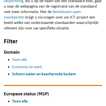
Content
verplichting
. Als u op de naam van een standaard klikt, gaat
u naar de webpagina van de registratie van de standaard
met meer informatie. Met de
Beslisboom open
standaarden
krijgt u via vragen over uw ICT-project een
beeld welke van onderstaande standaarden waarschijnlijk
relevant zijn voor uw specifieke situatie.
Filter
Domein
Toon alle
Economie en werk
Schoon water en beschermde bodem
Europese status (MSP)
Toon alle