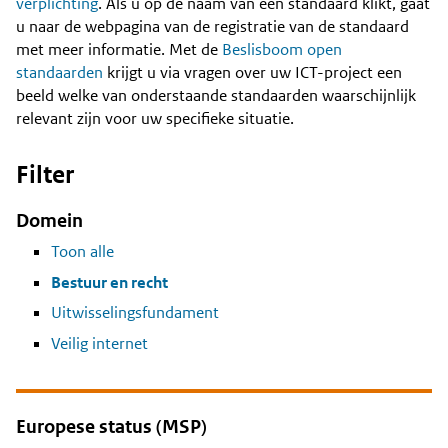
Content
verplichting
. Als u op de naam van een standaard klikt, gaat
u naar de webpagina van de registratie van de standaard
met meer informatie. Met de
Beslisboom open
standaarden
krijgt u via vragen over uw ICT-project een
beeld welke van onderstaande standaarden waarschijnlijk
relevant zijn voor uw specifieke situatie.
Filter
Domein
Toon alle
Bestuur en recht
Uitwisselingsfundament
Veilig internet
Europese status (MSP)