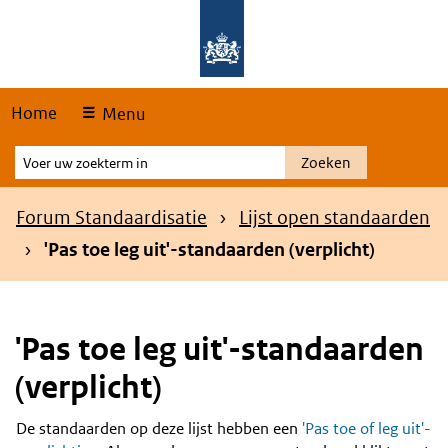
Skip
Overslaan en naar de hoofdnavigatie gaan
Overslaan en naar de inhoud gaan
links
Home
Menu
Voer
Zoeken
uw
zoekterm
Kruimelpad
Forum Standaardisatie
Lijst open standaarden
in
'Pas toe leg uit'-standaarden (verplicht)
'Pas toe leg uit'-standaarden
(verplicht)
De standaarden op deze lijst hebben een
'Pas toe of leg uit'-