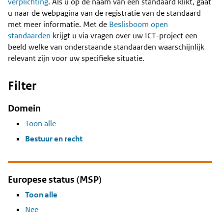
Content
verplichting
. Als u op de naam van een standaard klikt, gaat
u naar de webpagina van de registratie van de standaard
met meer informatie. Met de
Beslisboom open
standaarden
krijgt u via vragen over uw ICT-project een
beeld welke van onderstaande standaarden waarschijnlijk
relevant zijn voor uw specifieke situatie.
Filter
Domein
Toon alle
Bestuur en recht
Europese status (MSP)
Toon alle
Nee