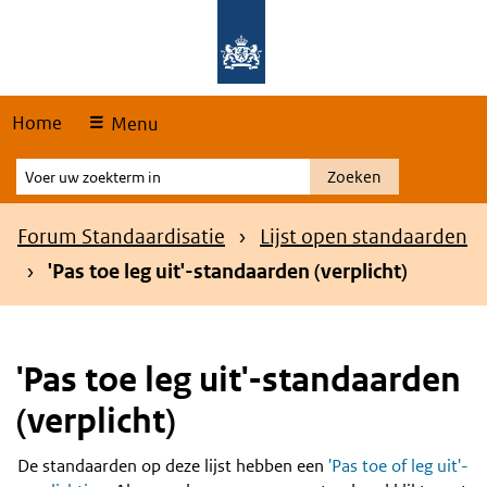
Skip
Overslaan en naar de hoofdnavigatie gaan
Overslaan en naar de inhoud gaan
links
Home
Menu
Voer
Zoeken
uw
zoekterm
Kruimelpad
Forum Standaardisatie
Lijst open standaarden
in
'Pas toe leg uit'-standaarden (verplicht)
'Pas toe leg uit'-standaarden
(verplicht)
De standaarden op deze lijst hebben een
'Pas toe of leg uit'-