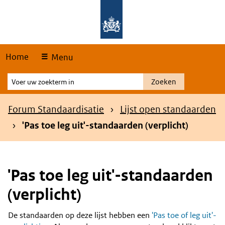
Skip
Overslaan en naar de hoofdnavigatie gaan
Overslaan en naar de inhoud gaan
links
Home
Menu
Voer
Zoeken
uw
zoekterm
Kruimelpad
Forum Standaardisatie
Lijst open standaarden
in
'Pas toe leg uit'-standaarden (verplicht)
'Pas toe leg uit'-standaarden
(verplicht)
De standaarden op deze lijst hebben een
'Pas toe of leg uit'-