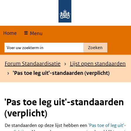
Skip
Overslaan en naar de hoofdnavigatie gaan
Overslaan en naar de inhoud gaan
links
Home
Menu
Voer
Zoeken
uw
zoekterm
Kruimelpad
Forum Standaardisatie
Lijst open standaarden
in
'Pas toe leg uit'-standaarden (verplicht)
'Pas toe leg uit'-standaarden
(verplicht)
De standaarden op deze lijst hebben een
'Pas toe of leg uit'-