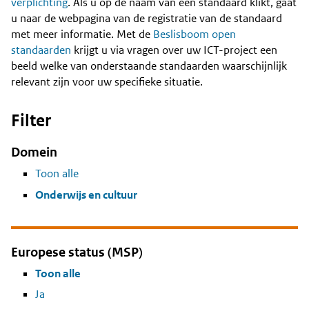
Content
verplichting
. Als u op de naam van een standaard klikt, gaat
u naar de webpagina van de registratie van de standaard
met meer informatie. Met de
Beslisboom open
standaarden
krijgt u via vragen over uw ICT-project een
beeld welke van onderstaande standaarden waarschijnlijk
relevant zijn voor uw specifieke situatie.
Filter
Domein
Toon alle
Onderwijs en cultuur
Europese status (MSP)
Toon alle
Ja