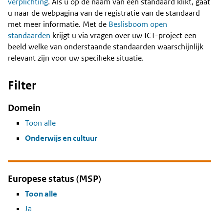
Content
verplichting
. Als u op de naam van een standaard klikt, gaat
u naar de webpagina van de registratie van de standaard
met meer informatie. Met de
Beslisboom open
standaarden
krijgt u via vragen over uw ICT-project een
beeld welke van onderstaande standaarden waarschijnlijk
relevant zijn voor uw specifieke situatie.
Filter
Domein
Toon alle
Onderwijs en cultuur
Europese status (MSP)
Toon alle
Ja