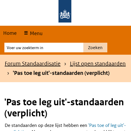
Skip
Overslaan en naar de hoofdnavigatie gaan
Overslaan en naar de inhoud gaan
links
Home
Menu
Voer
Zoeken
uw
zoekterm
Kruimelpad
Forum Standaardisatie
Lijst open standaarden
in
'Pas toe leg uit'-standaarden (verplicht)
'Pas toe leg uit'-standaarden
(verplicht)
De standaarden op deze lijst hebben een
'Pas toe of leg uit'-