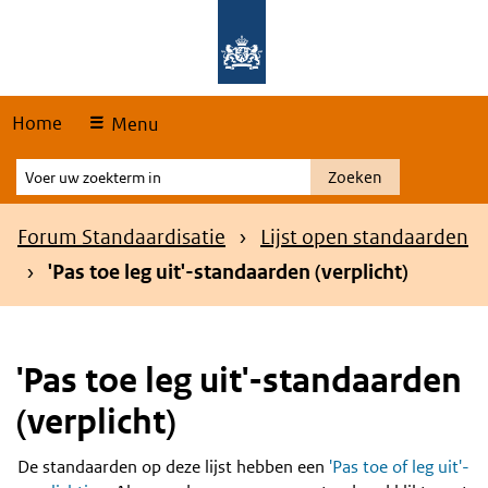
Skip
Overslaan en naar de hoofdnavigatie gaan
Overslaan en naar de inhoud gaan
links
Home
Menu
Voer
Zoeken
uw
zoekterm
Kruimelpad
Forum Standaardisatie
Lijst open standaarden
in
'Pas toe leg uit'-standaarden (verplicht)
'Pas toe leg uit'-standaarden
(verplicht)
De standaarden op deze lijst hebben een
'Pas toe of leg uit'-