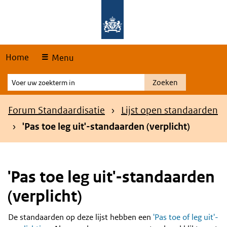
Skip
Overslaan en naar de hoofdnavigatie gaan
Overslaan en naar de inhoud gaan
links
Home
Menu
Voer
Zoeken
uw
zoekterm
Kruimelpad
Forum Standaardisatie
Lijst open standaarden
in
'Pas toe leg uit'-standaarden (verplicht)
'Pas toe leg uit'-standaarden
(verplicht)
De standaarden op deze lijst hebben een
'Pas toe of leg uit'-