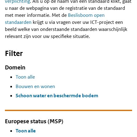
Content
verplichting
. Als u op de naam van een standaard klikt, gaat
u naar de webpagina van de registratie van de standaard
met meer informatie. Met de
Beslisboom open
standaarden
krijgt u via vragen over uw ICT-project een
beeld welke van onderstaande standaarden waarschijnlijk
relevant zijn voor uw specifieke situatie.
Filter
Domein
Toon alle
Bouwen en wonen
Schoon water en beschermde bodem
Europese status (MSP)
Toon alle