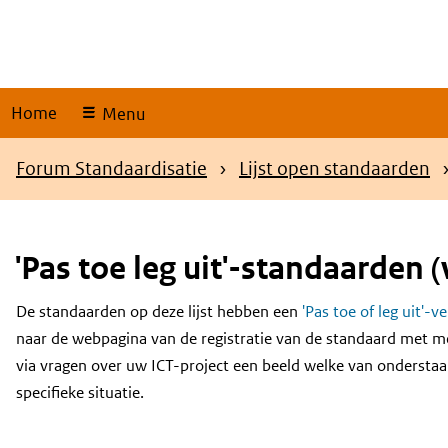
Skip
links
Home
Menu
Kruimelpad
Forum Standaardisatie
Lijst open standaarden
'Pas toe leg uit'-standaarden (
De standaarden op deze lijst hebben een
'Pas toe of leg uit'-v
Content
naar de webpagina van de registratie van de standaard met m
via vragen over uw ICT-project een beeld welke van onderstaa
specifieke situatie.