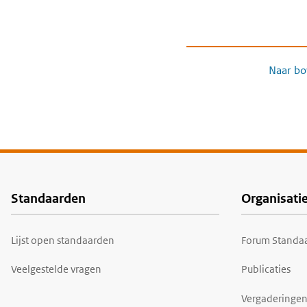
Naar bo
Standaarden
Organisati
Voet
Lijst open standaarden
Forum Standaa
Veelgestelde vragen
Publicaties
Vergaderingen