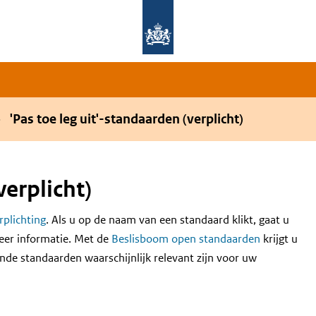
Overslaan en naar de hoofdnavigatie gaan
Overslaan en naar de inhoud gaan
'Pas toe leg uit'-standaarden (verplicht)
verplicht)
erplichting
. Als u op de naam van een standaard klikt, gaat u
eer informatie. Met de
Beslisboom open standaarden
krijgt u
nde standaarden waarschijnlijk relevant zijn voor uw