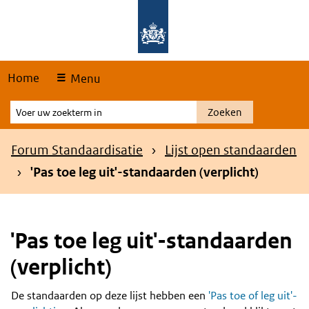
Skip
Overslaan en naar de hoofdnavigatie gaan
Overslaan en naar de inhoud gaan
links
Home
Menu
Voer
Zoeken
uw
zoekterm
Kruimelpad
Forum Standaardisatie
Lijst open standaarden
in
'Pas toe leg uit'-standaarden (verplicht)
'Pas toe leg uit'-standaarden
(verplicht)
De standaarden op deze lijst hebben een
'Pas toe of leg uit'-