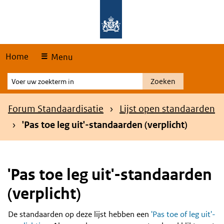
Skip
Overslaan en naar de hoofdnavigatie gaan
Overslaan en naar de inhoud gaan
links
Home
Menu
Voer
Zoeken
uw
zoekterm
Kruimelpad
Forum Standaardisatie
Lijst open standaarden
in
'Pas toe leg uit'-standaarden (verplicht)
'Pas toe leg uit'-standaarden
(verplicht)
De standaarden op deze lijst hebben een
'Pas toe of leg uit'-