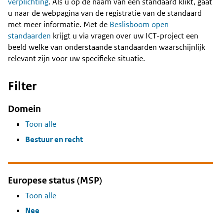
Content
verplichting
. Als u op de naam van een standaard klikt, gaat
u naar de webpagina van de registratie van de standaard
met meer informatie. Met de
Beslisboom open
standaarden
krijgt u via vragen over uw ICT-project een
beeld welke van onderstaande standaarden waarschijnlijk
relevant zijn voor uw specifieke situatie.
Filter
Domein
Toon alle
Bestuur en recht
Europese status (MSP)
Toon alle
Nee