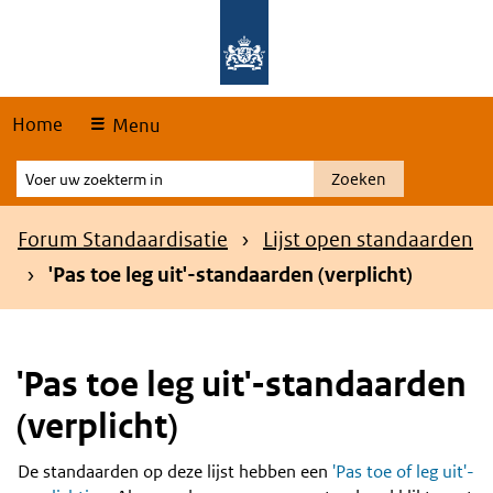
Skip
Overslaan en naar de hoofdnavigatie gaan
Overslaan en naar de inhoud gaan
links
Home
Menu
Voer
Zoeken
uw
zoekterm
Kruimelpad
Forum Standaardisatie
Lijst open standaarden
in
'Pas toe leg uit'-standaarden (verplicht)
'Pas toe leg uit'-standaarden
(verplicht)
De standaarden op deze lijst hebben een
'Pas toe of leg uit'-