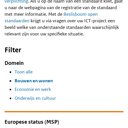
Content
verplichting
. Als u op de naam van een standaard klikt, gaat
u naar de webpagina van de registratie van de standaard
met meer informatie. Met de
Beslisboom open
standaarden
krijgt u via vragen over uw ICT-project een
beeld welke van onderstaande standaarden waarschijnlijk
relevant zijn voor uw specifieke situatie.
Filter
Domein
Toon alle
Bouwen en wonen
Economie en werk
Onderwijs en cultuur
Europese status (MSP)