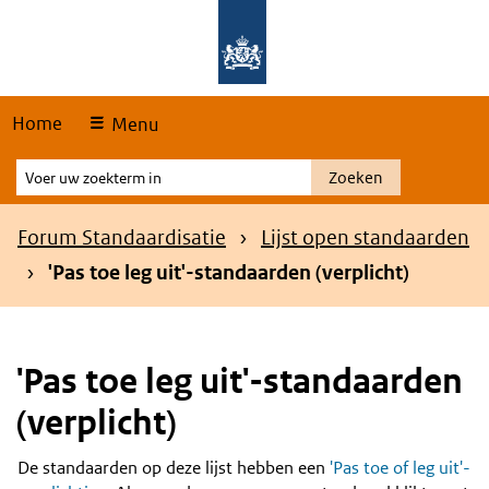
Skip
Overslaan en naar de hoofdnavigatie gaan
Overslaan en naar de inhoud gaan
links
Home
Menu
Voer
Zoeken
uw
zoekterm
Kruimelpad
Forum Standaardisatie
Lijst open standaarden
in
'Pas toe leg uit'-standaarden (verplicht)
'Pas toe leg uit'-standaarden
(verplicht)
De standaarden op deze lijst hebben een
'Pas toe of leg uit'-