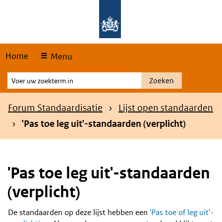
Skip
Overslaan en naar de hoofdnavigatie gaan
Overslaan en naar de inhoud gaan
links
Home
Menu
Voer
Zoeken
uw
zoekterm
Kruimelpad
Forum Standaardisatie
Lijst open standaarden
in
'Pas toe leg uit'-standaarden (verplicht)
'Pas toe leg uit'-standaarden
(verplicht)
De standaarden op deze lijst hebben een
'Pas toe of leg uit'-