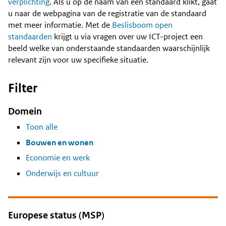
Content
verplichting
. Als u op de naam van een standaard klikt, gaat
u naar de webpagina van de registratie van de standaard
met meer informatie. Met de
Beslisboom open
standaarden
krijgt u via vragen over uw ICT-project een
beeld welke van onderstaande standaarden waarschijnlijk
relevant zijn voor uw specifieke situatie.
Filter
Domein
Toon alle
Bouwen en wonen
Economie en werk
Onderwijs en cultuur
Europese status (MSP)