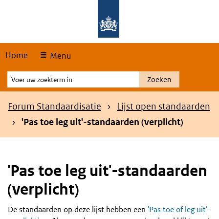
Skip
Overslaan en naar de hoofdnavigatie gaan
Overslaan en naar de inhoud gaan
links
Home
Menu
Voer
Zoeken
uw
zoekterm
Kruimelpad
Forum Standaardisatie
Lijst open standaarden
in
'Pas toe leg uit'-standaarden (verplicht)
'Pas toe leg uit'-standaarden
(verplicht)
De standaarden op deze lijst hebben een
'Pas toe of leg uit'-