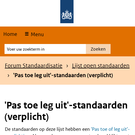
Skip
Overslaan en naar de hoofdnavigatie gaan
Overslaan en naar de inhoud gaan
links
Home
Menu
Voer
Zoeken
uw
zoekterm
Kruimelpad
Forum Standaardisatie
Lijst open standaarden
in
'Pas toe leg uit'-standaarden (verplicht)
'Pas toe leg uit'-standaarden
(verplicht)
De standaarden op deze lijst hebben een
'Pas toe of leg uit'-