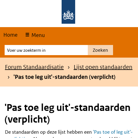
Skip
Overslaan en naar de hoofdnavigatie gaan
Overslaan en naar de inhoud gaan
links
Home
Menu
Voer
Zoeken
uw
zoekterm
Kruimelpad
Forum Standaardisatie
Lijst open standaarden
in
'Pas toe leg uit'-standaarden (verplicht)
'Pas toe leg uit'-standaarden
(verplicht)
De standaarden op deze lijst hebben een
'Pas toe of leg uit'-