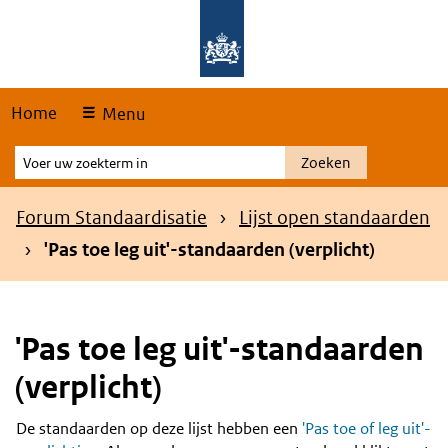
Skip
Overslaan en naar de hoofdnavigatie gaan
Overslaan en naar de inhoud gaan
links
Home
Menu
Voer
Zoeken
uw
zoekterm
Kruimelpad
Forum Standaardisatie
Lijst open standaarden
in
'Pas toe leg uit'-standaarden (verplicht)
'Pas toe leg uit'-standaarden
(verplicht)
De standaarden op deze lijst hebben een
'Pas toe of leg uit'-