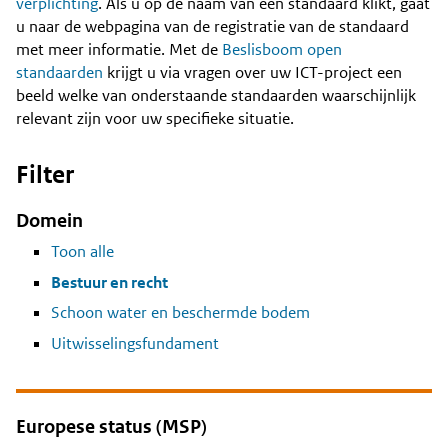
Content
verplichting
. Als u op de naam van een standaard klikt, gaat
u naar de webpagina van de registratie van de standaard
met meer informatie. Met de
Beslisboom open
standaarden
krijgt u via vragen over uw ICT-project een
beeld welke van onderstaande standaarden waarschijnlijk
relevant zijn voor uw specifieke situatie.
Filter
Domein
Toon alle
Bestuur en recht
Schoon water en beschermde bodem
Uitwisselingsfundament
Europese status (MSP)