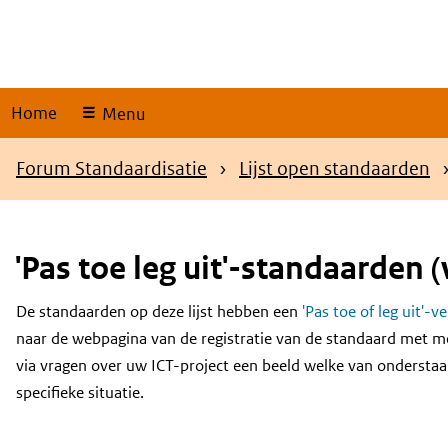
Skip
links
Home
Menu
Kruimelpad
Forum Standaardisatie
Lijst open standaarden
'Pas toe leg uit'-standaarden (
De standaarden op deze lijst hebben een
'Pas toe of leg uit'-v
Content
naar de webpagina van de registratie van de standaard met m
via vragen over uw ICT-project een beeld welke van onderstaa
specifieke situatie.