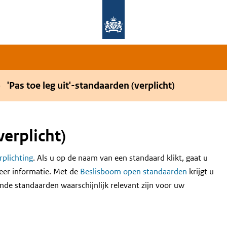
Overslaan en naar de hoofdnavigatie gaan
Overslaan en naar de inhoud gaan
'Pas toe leg uit'-standaarden (verplicht)
verplicht)
erplichting
. Als u op de naam van een standaard klikt, gaat u
eer informatie. Met de
Beslisboom open standaarden
krijgt u
nde standaarden waarschijnlijk relevant zijn voor uw