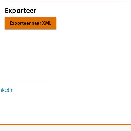
Exporteer
Exporteer naar XML
inkedIn