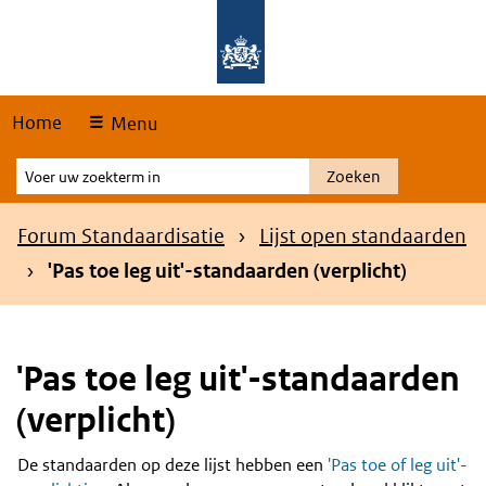
Skip
Overslaan en naar de hoofdnavigatie gaan
Overslaan en naar de inhoud gaan
links
Home
Menu
Voer
Zoeken
uw
zoekterm
Kruimelpad
Forum Standaardisatie
Lijst open standaarden
in
'Pas toe leg uit'-standaarden (verplicht)
'Pas toe leg uit'-standaarden
(verplicht)
De standaarden op deze lijst hebben een
'Pas toe of leg uit'-