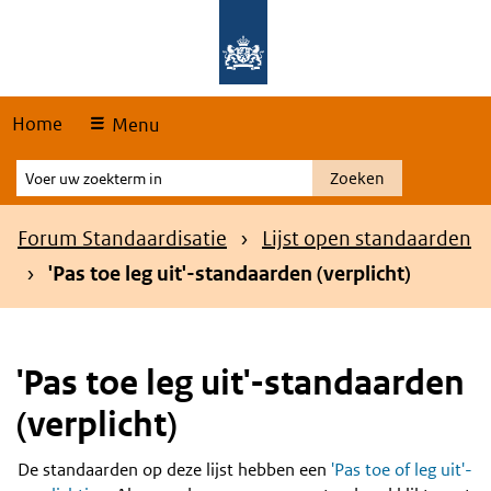
Skip
Overslaan en naar de hoofdnavigatie gaan
Overslaan en naar de inhoud gaan
links
Home
Menu
Voer
Zoeken
uw
zoekterm
Kruimelpad
Forum Standaardisatie
Lijst open standaarden
in
'Pas toe leg uit'-standaarden (verplicht)
'Pas toe leg uit'-standaarden
(verplicht)
De standaarden op deze lijst hebben een
'Pas toe of leg uit'-