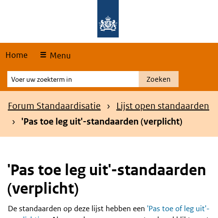
Skip
Overslaan en naar de hoofdnavigatie gaan
Overslaan en naar de inhoud gaan
links
Home
Menu
Voer
Zoeken
uw
zoekterm
Kruimelpad
Forum Standaardisatie
Lijst open standaarden
in
'Pas toe leg uit'-standaarden (verplicht)
'Pas toe leg uit'-standaarden
(verplicht)
De standaarden op deze lijst hebben een
'Pas toe of leg uit'-