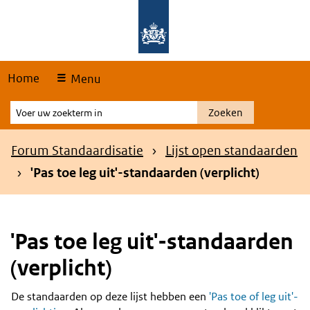
Skip
Overslaan en naar de hoofdnavigatie gaan
Overslaan en naar de inhoud gaan
links
Home
Menu
Voer
Zoeken
uw
zoekterm
Kruimelpad
Forum Standaardisatie
Lijst open standaarden
in
'Pas toe leg uit'-standaarden (verplicht)
'Pas toe leg uit'-standaarden
(verplicht)
De standaarden op deze lijst hebben een
'Pas toe of leg uit'-