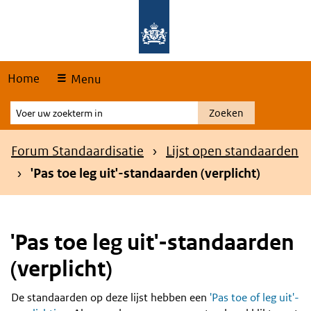
Skip
Overslaan en naar de hoofdnavigatie gaan
Overslaan en naar de inhoud gaan
links
Home
Menu
Voer
Zoeken
uw
zoekterm
Kruimelpad
Forum Standaardisatie
Lijst open standaarden
in
'Pas toe leg uit'-standaarden (verplicht)
'Pas toe leg uit'-standaarden
(verplicht)
De standaarden op deze lijst hebben een
'Pas toe of leg uit'-