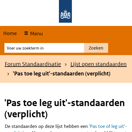
Skip
Overslaan en naar de hoofdnavigatie gaan
Overslaan en naar de inhoud gaan
links
Home
Menu
Voer
Zoeken
uw
zoekterm
Kruimelpad
Forum Standaardisatie
Lijst open standaarden
in
'Pas toe leg uit'-standaarden (verplicht)
'Pas toe leg uit'-standaarden
(verplicht)
De standaarden op deze lijst hebben een
'Pas toe of leg uit'-