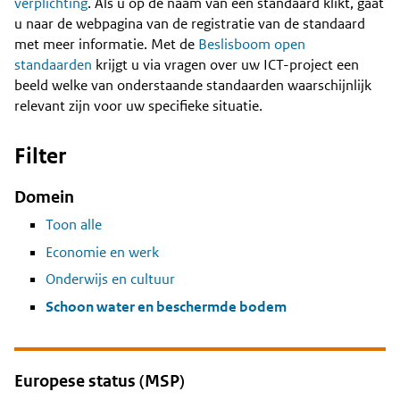
Content
verplichting
. Als u op de naam van een standaard klikt, gaat
u naar de webpagina van de registratie van de standaard
met meer informatie. Met de
Beslisboom open
standaarden
krijgt u via vragen over uw ICT-project een
beeld welke van onderstaande standaarden waarschijnlijk
relevant zijn voor uw specifieke situatie.
Filter
Domein
Toon alle
Economie en werk
Onderwijs en cultuur
Schoon water en beschermde bodem
Europese status (MSP)