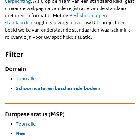
Content
verplichting
. Als u op de naam van een standaard klikt, gaat
u naar de webpagina van de registratie van de standaard
met meer informatie. Met de
Beslisboom open
standaarden
krijgt u via vragen over uw ICT-project een
beeld welke van onderstaande standaarden waarschijnlijk
relevant zijn voor uw specifieke situatie.
Filter
Domein
Toon alle
Schoon water en beschermde bodem
Europese status (MSP)
Toon alle
Nee