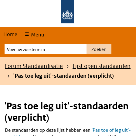
Skip
Overslaan en naar de hoofdnavigatie gaan
Overslaan en naar de inhoud gaan
links
Home
Menu
Voer
Zoeken
uw
zoekterm
Kruimelpad
Forum Standaardisatie
Lijst open standaarden
in
'Pas toe leg uit'-standaarden (verplicht)
'Pas toe leg uit'-standaarden
(verplicht)
De standaarden op deze lijst hebben een
'Pas toe of leg uit'-