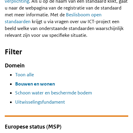
Content
verplichting
. Als u op de naam van een standaard klikt, gaat
u naar de webpagina van de registratie van de standaard
met meer informatie. Met de
Beslisboom open
standaarden
krijgt u via vragen over uw ICT-project een
beeld welke van onderstaande standaarden waarschijnlijk
relevant zijn voor uw specifieke situatie.
Filter
Domein
Toon alle
Bouwen en wonen
Schoon water en beschermde bodem
Uitwisselingsfundament
Europese status (MSP)