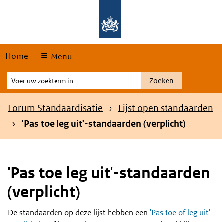
Skip
Overslaan en naar de hoofdnavigatie gaan
Overslaan en naar de inhoud gaan
links
Home
Menu
Voer
Zoeken
uw
zoekterm
Kruimelpad
Forum Standaardisatie
Lijst open standaarden
in
'Pas toe leg uit'-standaarden (verplicht)
'Pas toe leg uit'-standaarden
(verplicht)
De standaarden op deze lijst hebben een
'Pas toe of leg uit'-