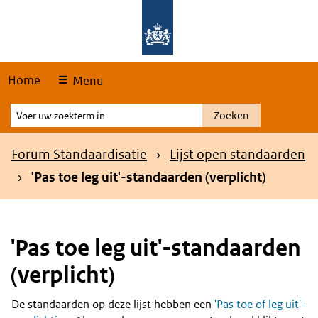
Skip
Overslaan en naar de hoofdnavigatie gaan
Overslaan en naar de inhoud gaan
links
Home
Menu
Voer
Zoeken
uw
zoekterm
Kruimelpad
Forum Standaardisatie
Lijst open standaarden
in
'Pas toe leg uit'-standaarden (verplicht)
'Pas toe leg uit'-standaarden
(verplicht)
De standaarden op deze lijst hebben een
'Pas toe of leg uit'-