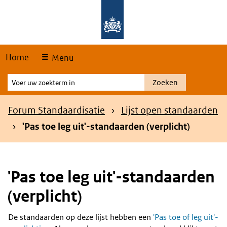
Skip
Overslaan en naar de hoofdnavigatie gaan
Overslaan en naar de inhoud gaan
links
Home
Menu
Voer
Zoeken
uw
zoekterm
Kruimelpad
Forum Standaardisatie
Lijst open standaarden
in
'Pas toe leg uit'-standaarden (verplicht)
'Pas toe leg uit'-standaarden
(verplicht)
De standaarden op deze lijst hebben een
'Pas toe of leg uit'-