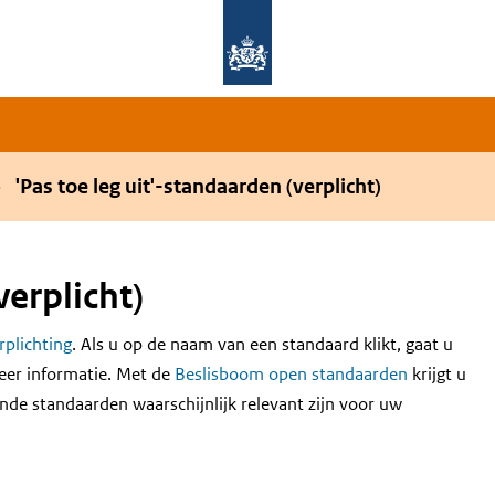
Overslaan en naar de hoofdnavigatie gaan
Overslaan en naar de inhoud gaan
'Pas toe leg uit'-standaarden (verplicht)
verplicht)
erplichting
. Als u op de naam van een standaard klikt, gaat u
eer informatie. Met de
Beslisboom open standaarden
krijgt u
nde standaarden waarschijnlijk relevant zijn voor uw