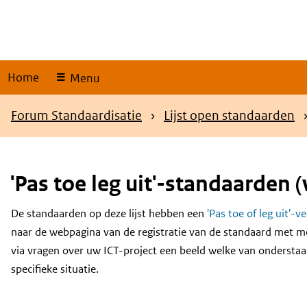
Skip
links
Home
Menu
Kruimelpad
Forum Standaardisatie
Lijst open standaarden
'Pas toe leg uit'-standaarden (
De standaarden op deze lijst hebben een
'Pas toe of leg uit'-v
Content
naar de webpagina van de registratie van de standaard met m
via vragen over uw ICT-project een beeld welke van onderstaa
specifieke situatie.