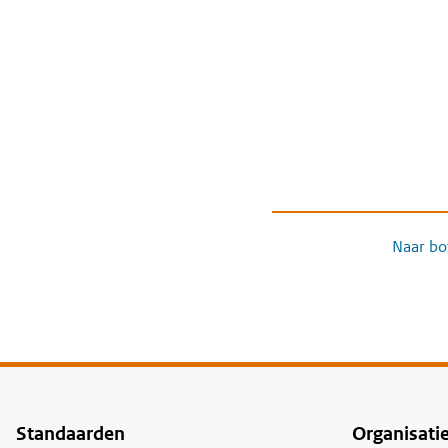
Naar bo
Standaarden
Organisati
Voet