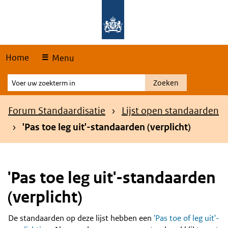
Skip
Overslaan en naar de hoofdnavigatie gaan
Overslaan en naar de inhoud gaan
links
Home
Menu
Voer
Zoeken
uw
zoekterm
Kruimelpad
Forum Standaardisatie
Lijst open standaarden
in
'Pas toe leg uit'-standaarden (verplicht)
'Pas toe leg uit'-standaarden
(verplicht)
De standaarden op deze lijst hebben een
'Pas toe of leg uit'-