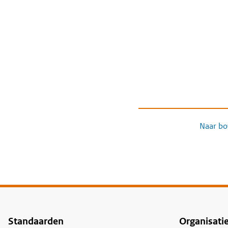
Naar bo
Standaarden
Organisati
Voet