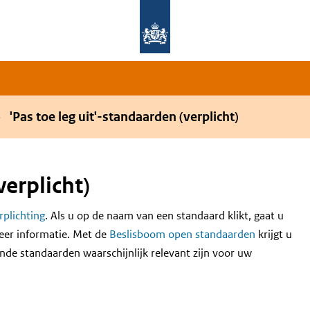
Overslaan en naar de hoofdnavigatie gaan
Overslaan en naar de inhoud gaan
'Pas toe leg uit'-standaarden (verplicht)
verplicht)
erplichting
. Als u op de naam van een standaard klikt, gaat u
eer informatie. Met de
Beslisboom open standaarden
krijgt u
nde standaarden waarschijnlijk relevant zijn voor uw