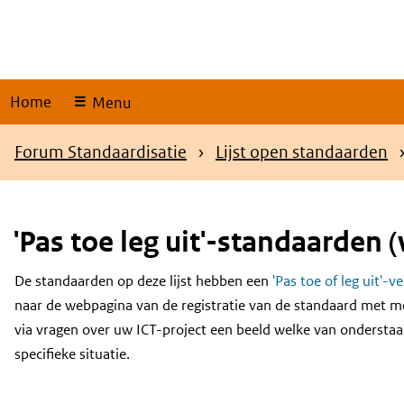
Skip
links
Home
Menu
Kruimelpad
Forum Standaardisatie
Lijst open standaarden
'Pas toe leg uit'-standaarden (
De standaarden op deze lijst hebben een
'Pas toe of leg uit'-v
Content
naar de webpagina van de registratie van de standaard met m
via vragen over uw ICT-project een beeld welke van onderstaa
specifieke situatie.