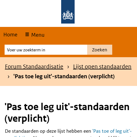
Skip
Overslaan en naar de hoofdnavigatie gaan
Overslaan en naar de inhoud gaan
links
Home
Menu
Voer
Zoeken
uw
zoekterm
Kruimelpad
Forum Standaardisatie
Lijst open standaarden
in
'Pas toe leg uit'-standaarden (verplicht)
'Pas toe leg uit'-standaarden
(verplicht)
De standaarden op deze lijst hebben een
'Pas toe of leg uit'-