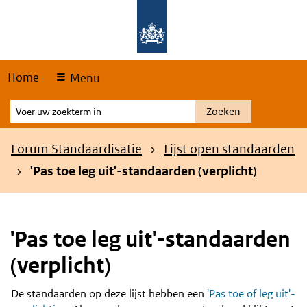
Skip
Overslaan en naar de hoofdnavigatie gaan
Overslaan en naar de inhoud gaan
links
Home
Menu
Voer
Zoeken
uw
zoekterm
Kruimelpad
Forum Standaardisatie
Lijst open standaarden
in
'Pas toe leg uit'-standaarden (verplicht)
'Pas toe leg uit'-standaarden
(verplicht)
De standaarden op deze lijst hebben een
'Pas toe of leg uit'-