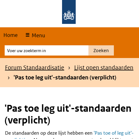
Skip
Overslaan en naar de hoofdnavigatie gaan
Overslaan en naar de inhoud gaan
links
Home
Menu
Voer
Zoeken
uw
zoekterm
Kruimelpad
Forum Standaardisatie
Lijst open standaarden
in
'Pas toe leg uit'-standaarden (verplicht)
'Pas toe leg uit'-standaarden
(verplicht)
De standaarden op deze lijst hebben een
'Pas toe of leg uit'-