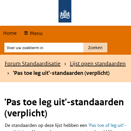
Skip
Overslaan en naar de hoofdnavigatie gaan
Overslaan en naar de inhoud gaan
links
Home
Menu
Voer
Zoeken
uw
zoekterm
Kruimelpad
Forum Standaardisatie
Lijst open standaarden
in
'Pas toe leg uit'-standaarden (verplicht)
'Pas toe leg uit'-standaarden
(verplicht)
De standaarden op deze lijst hebben een
'Pas toe of leg uit'-