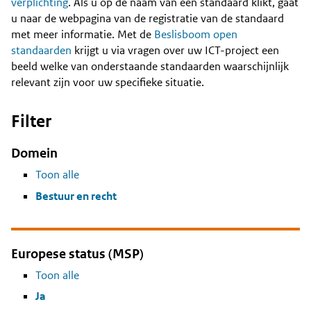
Content
verplichting
. Als u op de naam van een standaard klikt, gaat
u naar de webpagina van de registratie van de standaard
met meer informatie. Met de
Beslisboom open
standaarden
krijgt u via vragen over uw ICT-project een
beeld welke van onderstaande standaarden waarschijnlijk
relevant zijn voor uw specifieke situatie.
Filter
Domein
Toon alle
Bestuur en recht
Europese status (MSP)
Toon alle
Ja