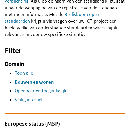
Content
verplichting
. Als u op de naam van een standaard klikt, gaat
u naar de webpagina van de registratie van de standaard
met meer informatie. Met de
Beslisboom open
standaarden
krijgt u via vragen over uw ICT-project een
beeld welke van onderstaande standaarden waarschijnlijk
relevant zijn voor uw specifieke situatie.
Filter
Domein
Toon alle
Bouwen en wonen
Openbaar en toegankelijk
Veilig internet
Europese status (MSP)