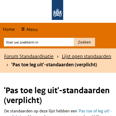
Skip
Overslaan en naar de hoofdnavigatie gaan
Overslaan en naar de inhoud gaan
links
Home
Menu
Voer
Zoeken
uw
zoekterm
Kruimelpad
Forum Standaardisatie
Lijst open standaarden
in
'Pas toe leg uit'-standaarden (verplicht)
'Pas toe leg uit'-standaarden
(verplicht)
De standaarden op deze lijst hebben een
'Pas toe of leg uit'-