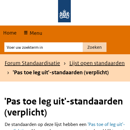
Skip
Overslaan en naar de hoofdnavigatie gaan
Overslaan en naar de inhoud gaan
links
Home
Menu
Voer
Zoeken
uw
zoekterm
Kruimelpad
Forum Standaardisatie
Lijst open standaarden
in
'Pas toe leg uit'-standaarden (verplicht)
'Pas toe leg uit'-standaarden
(verplicht)
De standaarden op deze lijst hebben een
'Pas toe of leg uit'-