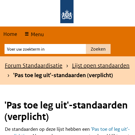
Skip
Overslaan en naar de hoofdnavigatie gaan
Overslaan en naar de inhoud gaan
links
Home
Menu
Voer
Zoeken
uw
zoekterm
Kruimelpad
Forum Standaardisatie
Lijst open standaarden
in
'Pas toe leg uit'-standaarden (verplicht)
'Pas toe leg uit'-standaarden
(verplicht)
De standaarden op deze lijst hebben een
'Pas toe of leg uit'-