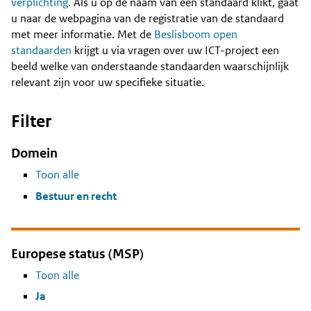
Content
verplichting
. Als u op de naam van een standaard klikt, gaat
u naar de webpagina van de registratie van de standaard
met meer informatie. Met de
Beslisboom open
standaarden
krijgt u via vragen over uw ICT-project een
beeld welke van onderstaande standaarden waarschijnlijk
relevant zijn voor uw specifieke situatie.
Filter
Domein
Toon alle
Bestuur en recht
Europese status (MSP)
Toon alle
Ja