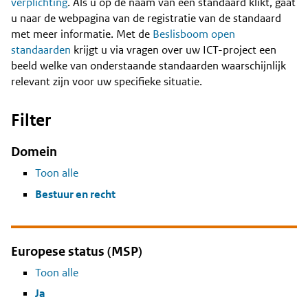
Content
verplichting
. Als u op de naam van een standaard klikt, gaat
u naar de webpagina van de registratie van de standaard
met meer informatie. Met de
Beslisboom open
standaarden
krijgt u via vragen over uw ICT-project een
beeld welke van onderstaande standaarden waarschijnlijk
relevant zijn voor uw specifieke situatie.
Filter
Domein
Toon alle
Bestuur en recht
Europese status (MSP)
Toon alle
Ja