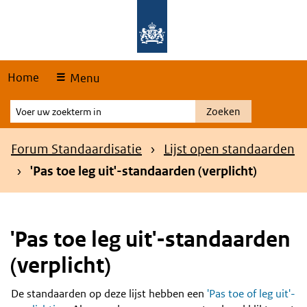
Skip
Overslaan en naar de hoofdnavigatie gaan
Overslaan en naar de inhoud gaan
links
Home
Menu
Voer
Zoeken
uw
zoekterm
Kruimelpad
Forum Standaardisatie
Lijst open standaarden
in
'Pas toe leg uit'-standaarden (verplicht)
'Pas toe leg uit'-standaarden
(verplicht)
De standaarden op deze lijst hebben een
'Pas toe of leg uit'-